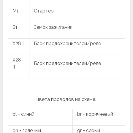
M1
Стартер
S1
Замок зажигания
X28-I
Блок предохранителей/реле
X28-
Блок предохранителей/реле
II
цвета проводов на схеме.
bl = синий
br = коричневый
gn = зеленый
gr = серый