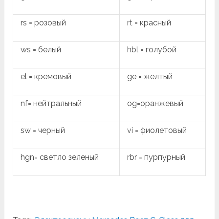
rs = розовый
rt = красный
ws = белый
hbl = голубой
el = кремовый
ge = желтый
nf= нейтральный
og=оранжевый
sw = черный
vi = фиолетовый
hgn= светло зеленый
rbr = пурпурный