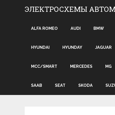
Skip
ЭЛЕКТРОСХЕМЫ АВТО
to
content
ALFA ROMEO
AUDI
BMW
HYUNDAI
HYUNDAY
JAGUAR
MCC/SMART
MERCEDES
MG
SAAB
SEAT
SKODA
SUZ