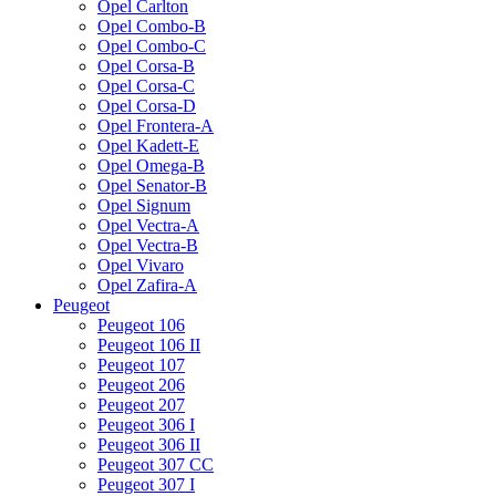
Opel Carlton
Opel Combo-B
Opel Combo-C
Opel Corsa-B
Opel Corsa-C
Opel Corsa-D
Opel Frontera-A
Opel Kadett-E
Opel Omega-B
Opel Senator-B
Opel Signum
Opel Vectra-A
Opel Vectra-B
Opel Vivaro
Opel Zafira-A
Peugeot
Peugeot 106
Peugeot 106 II
Peugeot 107
Peugeot 206
Peugeot 207
Peugeot 306 I
Peugeot 306 II
Peugeot 307 CC
Peugeot 307 I