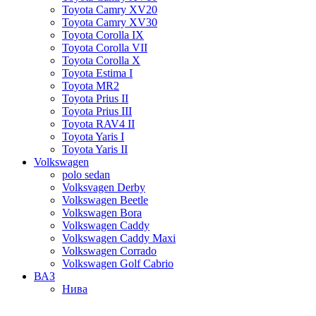
Toyota Camry XV20
Toyota Camry XV30
Toyota Corolla IX
Toyota Corolla VII
Toyota Corolla X
Toyota Estima I
Toyota MR2
Toyota Prius II
Toyota Prius III
Toyota RAV4 II
Toyota Yaris I
Toyota Yaris II
Volkswagen
polo sedan
Volksvagen Derby
Volkswagen Beetle
Volkswagen Bora
Volkswagen Caddy
Volkswagen Caddy Maxi
Volkswagen Corrado
Volkswagen Golf Cabrio
ВАЗ
Нива