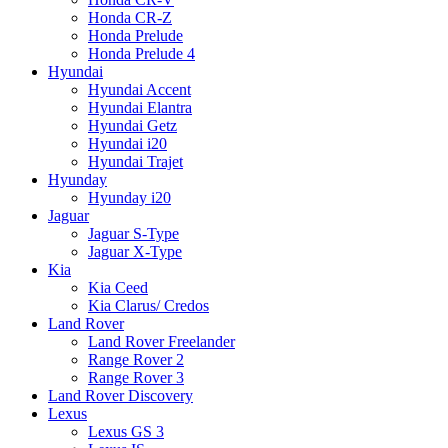
Honda CR-Z
Honda Prelude
Honda Prelude 4
Hyundai
Hyundai Accent
Hyundai Elantra
Hyundai Getz
Hyundai i20
Hyundai Trajet
Hyunday
Hyunday i20
Jaguar
Jaguar S-Type
Jaguar X-Type
Kia
Kia Ceed
Kia Clarus/ Credos
Land Rover
Land Rover Freelander
Range Rover 2
Range Rover 3
Land Rover Discovery
Lexus
Lexus GS 3