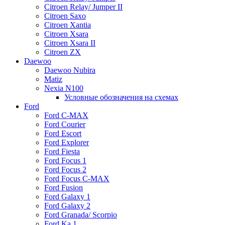
Citroen Relay/ Jumper II
Citroen Saxo
Citroen Xantia
Citroen Xsara
Citroen Xsara II
Citroen ZX
Daewoo
Daewoo Nubira
Matiz
Nexia N100
Условные обозначения на схемах
Ford
Ford C-MAX
Ford Courier
Ford Escort
Ford Explorer
Ford Fiesta
Ford Focus 1
Ford Focus 2
Ford Focus C-MAX
Ford Fusion
Ford Galaxy 1
Ford Galaxy 2
Ford Granada/ Scorpio
Ford Ka 1