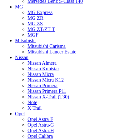
Mersedes Benz S-Class 140
MG
MG Express
MG ZR
MG ZS
MG ZT/ZT-T
MGF
Mitsubishi
Mitsubishi Carisma
Mitsubishi Lancer Estate
Nissan
Nissan Almera
Nissan Kubistar
Nissan Micra
Nissan Micra K12
Nissan Primera
Nissan Primera P11
Nissan X-Trail (T30)
Note
X Trail
Opel
Opel Astra-F
Opel Astra-G
Opel Astra-H
Opel Calibra