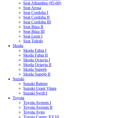
Seat Alhambra (95-00)
Seat Arosa
Seat Cordoba I
Seat Cordoba II
Seat Cordoba III
Seat Ibiza II
Seat Ibiza III
Seat Leon I
Seat Toledo
Skoda
Skoda Fabia I
Skoda Fabia II
Skoda Octavia I
Skoda Octavia II
Skoda Superb
Skoda Superb II
Suzuki
Suzuki Baleno
Suzuki Grant Vitara
Suzuki Swift I
Toyota
Toyota Avensis I
Toyota Avensis II
Toyota Aygo
Toyota Camry XV10