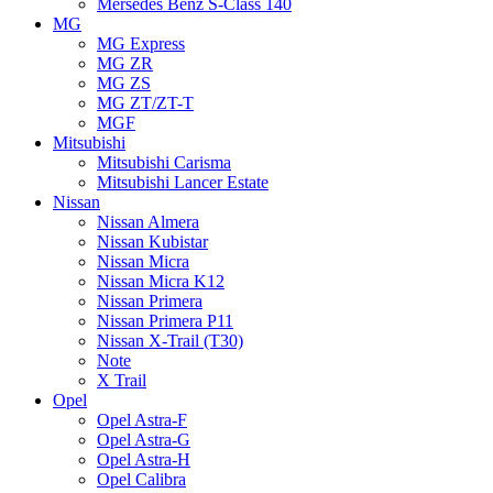
Mersedes Benz S-Class 140
MG
MG Express
MG ZR
MG ZS
MG ZT/ZT-T
MGF
Mitsubishi
Mitsubishi Carisma
Mitsubishi Lancer Estate
Nissan
Nissan Almera
Nissan Kubistar
Nissan Micra
Nissan Micra K12
Nissan Primera
Nissan Primera P11
Nissan X-Trail (T30)
Note
X Trail
Opel
Opel Astra-F
Opel Astra-G
Opel Astra-H
Opel Calibra