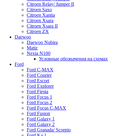
Citroen Relay/ Jumper II
Citroen Saxo
Citroen Xantia
Citroen Xsara
Citroen Xsara II
Citroen ZX
Daewoo
Daewoo Nubira
Matiz
Nexia N100
Условные обозначения на схемах
Ford
Ford C-MAX
Ford Courier
Ford Escort
Ford Explorer
Ford Fiesta
Ford Focus 1
Ford Focus 2
Ford Focus C-MAX
Ford Fusion
Ford Galaxy 1
Ford Galaxy 2
Ford Granada/ Scorpio
Ford Ka 1