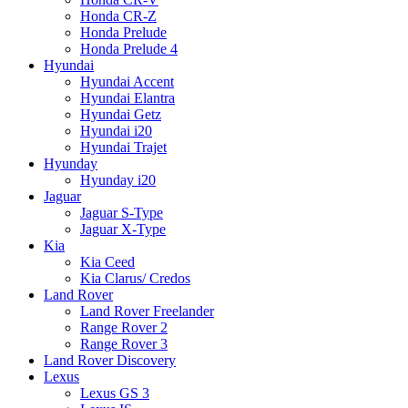
Honda CR-Z
Honda Prelude
Honda Prelude 4
Hyundai
Hyundai Accent
Hyundai Elantra
Hyundai Getz
Hyundai i20
Hyundai Trajet
Hyunday
Hyunday i20
Jaguar
Jaguar S-Type
Jaguar X-Type
Kia
Kia Ceed
Kia Clarus/ Credos
Land Rover
Land Rover Freelander
Range Rover 2
Range Rover 3
Land Rover Discovery
Lexus
Lexus GS 3