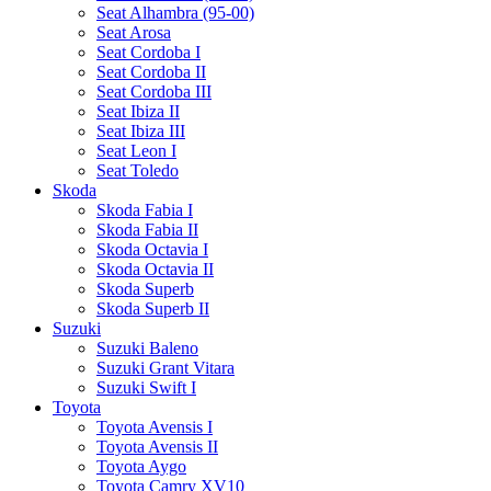
Seat Alhambra (95-00)
Seat Arosa
Seat Cordoba I
Seat Cordoba II
Seat Cordoba III
Seat Ibiza II
Seat Ibiza III
Seat Leon I
Seat Toledo
Skoda
Skoda Fabia I
Skoda Fabia II
Skoda Octavia I
Skoda Octavia II
Skoda Superb
Skoda Superb II
Suzuki
Suzuki Baleno
Suzuki Grant Vitara
Suzuki Swift I
Toyota
Toyota Avensis I
Toyota Avensis II
Toyota Aygo
Toyota Camry XV10