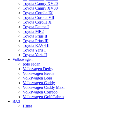
Toyota Camry XV20
Toyota Camry XV30
Toyota Corolla IX
Toyota Corolla VII
Toyota Corolla X
Toyota Estima I
Toyota MR2
Toyota Prius II
Toyota Prius III
Toyota RAV4 II
Toyota Yaris I
Toyota Yaris II
Volkswagen
polo sedan
Volksvagen Derby
Volkswagen Beetle
Volkswagen Bora
Volkswagen Caddy
Volkswagen Caddy Maxi
Volkswagen Corrado
Volkswagen Golf Cabrio
ВАЗ
Нива