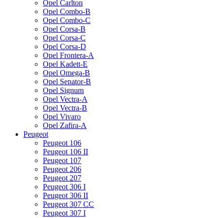
Opel Carlton
Opel Combo-B
Opel Combo-C
Opel Corsa-B
Opel Corsa-C
Opel Corsa-D
Opel Frontera-A
Opel Kadett-E
Opel Omega-B
Opel Senator-B
Opel Signum
Opel Vectra-A
Opel Vectra-B
Opel Vivaro
Opel Zafira-A
Peugeot
Peugeot 106
Peugeot 106 II
Peugeot 107
Peugeot 206
Peugeot 207
Peugeot 306 I
Peugeot 306 II
Peugeot 307 CC
Peugeot 307 I