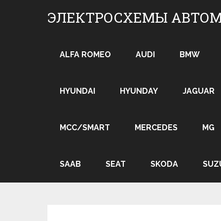
Skip
ЭЛЕКТРОСХЕМЫ АВТО
to
content
ALFA ROMEO
AUDI
BMW
HYUNDAI
HYUNDAY
JAGUAR
MCC/SMART
MERCEDES
MG
SAAB
SEAT
SKODA
SUZ