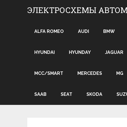
Skip
ЭЛЕКТРОСХЕМЫ АВТО
to
content
ALFA ROMEO
AUDI
BMW
HYUNDAI
HYUNDAY
JAGUAR
MCC/SMART
MERCEDES
MG
SAAB
SEAT
SKODA
SUZ