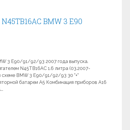
я N45TB16AC BMW 3 E90
MW 3 E90/91/92/93 2007 года выпуска.
гателем N45TB16AC 1.6 литра (03.2007-
 схеме BMW 3 E90/91/92/93 30 "+"
уляторной батареи A5 Комбинация приборов A16
..