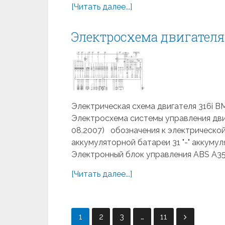
[Читать далее...]
Электросхема двигател
Электрическая схема двигателя 316i B
Электросхема системы управления дви
08.2007) обозначения к электрической
аккумуляторной батареи 31 "-" аккум
Электронный блок управления ABS A35.
[Читать далее...]
Навигация
1
2
3
…
11