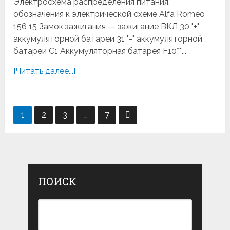
Электросхема распределения питания.
обозначения к электрической схеме Alfa Romeo
156 15 Замок зажигания — зажигание ВКЛ 30 "+"
аккумуляторной батареи 31 "-" аккумуляторной
батареи C1 Аккумуляторная батарея F10**...
[Читать далее...]
Навигация
1
2
3
…
7
по
записям
ПОИСК