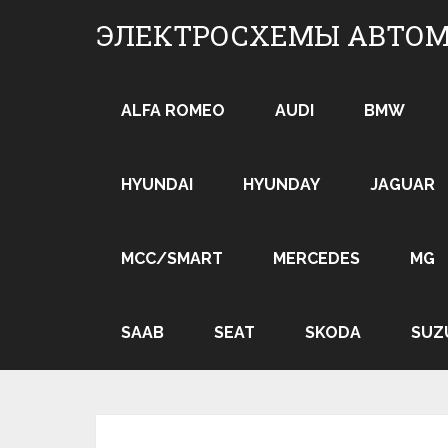
Skip
ЭЛЕКТРОСХЕМЫ АВТО
to
content
ALFA ROMEO
AUDI
BMW
HYUNDAI
HYUNDAY
JAGUAR
MCC/SMART
MERCEDES
MG
SAAB
SEAT
SKODA
SUZ