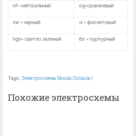
nf= нейтральный
og=оранжевый
sw = черный
vi = фиолетовый
hgn= светло зеленый
rbr = пурпурный
Tags:
Электросхемы Skoda Octavia I
Похожие электросхемы