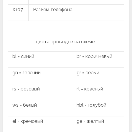
X107
Разъем телефона
цвета проводов на схеме.
bl = синий
br = коричневый
gn = зеленый
gr = серый
rs = розовый
rt = красный
ws = белый
hbl = голубой
el = кремовый
ge = желтый