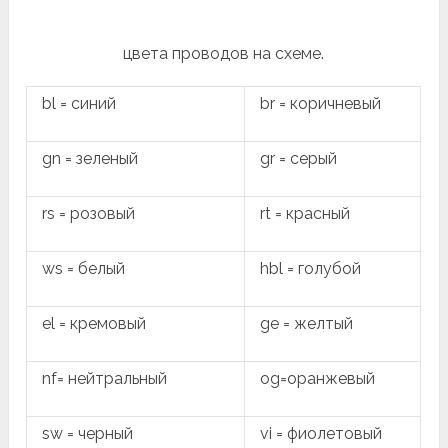
цвета проводов на схеме.
bl = синий
br = коричневый
gn = зеленый
gr = серый
rs = розовый
rt = красный
ws = белый
hbl = голубой
el = кремовый
ge = желтый
nf= нейтральный
og=оранжевый
sw = черный
vi = фиолетовый