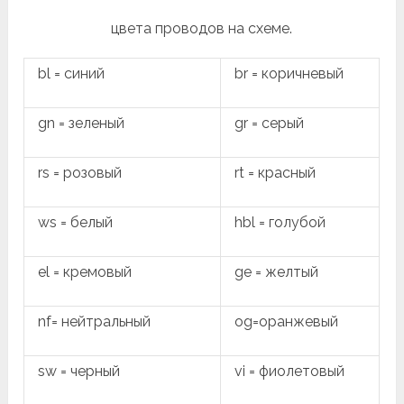
цвета проводов на схеме.
bl = синий
br = коричневый
gn = зеленый
gr = серый
rs = розовый
rt = красный
ws = белый
hbl = голубой
el = кремовый
ge = желтый
nf= нейтральный
og=оранжевый
sw = черный
vi = фиолетовый