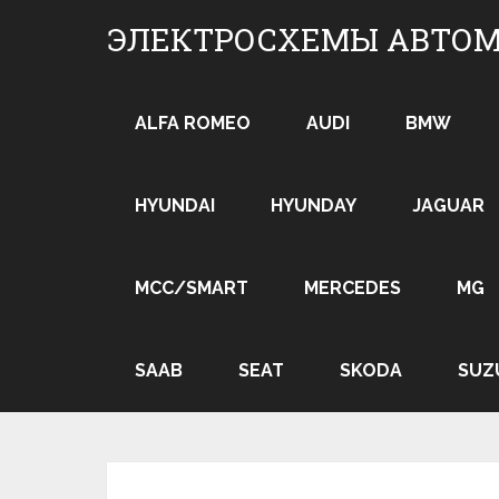
Skip
ЭЛЕКТРОСХЕМЫ АВТО
to
content
ALFA ROMEO
AUDI
BMW
HYUNDAI
HYUNDAY
JAGUAR
MCC/SMART
MERCEDES
MG
SAAB
SEAT
SKODA
SUZ