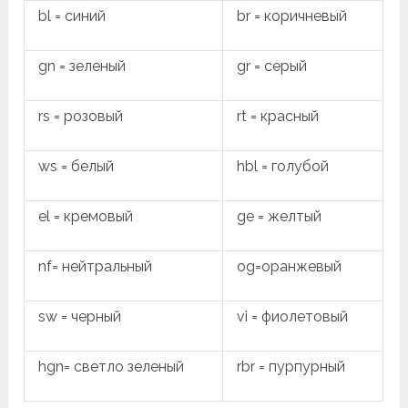
bl = синий
br = коричневый
gn = зеленый
gr = серый
rs = розовый
rt = красный
ws = белый
hbl = голубой
el = кремовый
ge = желтый
nf= нейтральный
og=оранжевый
sw = черный
vi = фиолетовый
hgn= светло зеленый
rbr = пурпурный