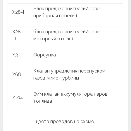
Блок предохранителей/реле,
X28-I
приборная панель 1
X28-
блок предохранителей/реле,
III
моторный отсек 1
Y3
Форсунка
Клапан управления перепуском
Y68
газов мимо турбины
Э/м клапан аккумулятора паров
Y104
топлива
цвета проводов на схеме.