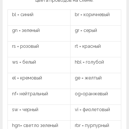
цвета проводов на схеме.
bl = синий
br = коричневый
gn = зеленый
gr = серый
rs = розовый
rt = красный
ws = белый
hbl = голубой
el = кремовый
ge = желтый
nf= нейтральный
og=оранжевый
sw = черный
vi = фиолетовый
hgn= светло зеленый
rbr = пурпурный