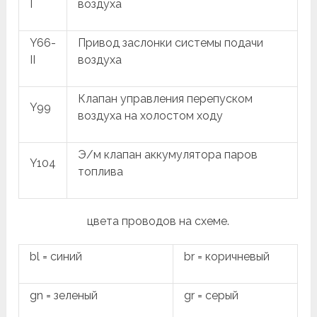
I
воздуха
Y66-
Привод заслонки системы подачи
II
воздуха
Клапан управления перепуском
Y99
воздуха на холостом ходу
Э/м клапан аккумулятора паров
Y104
топлива
цвета проводов на схеме.
bl = синий
br = коричневый
gn = зеленый
gr = серый