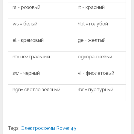
rs = розовый
rt = красный
ws = белый
hbl = голубой
el = кремовый
ge = желтый
nf= нейтральный
og=оранжевый
sw = черный
vi = фиолетовый
hgn= светло зеленый
rbr = пурпурный
Tags:
Электросхемы Rover 45