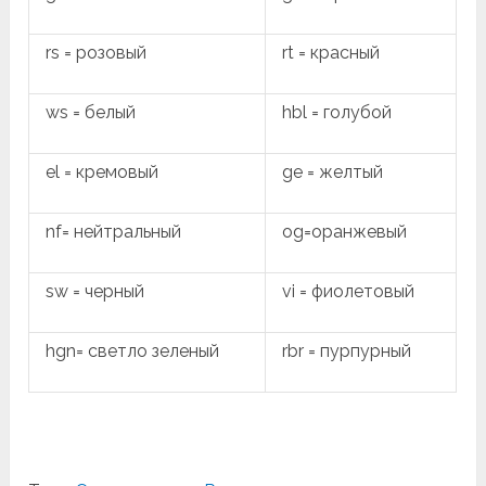
rs = розовый
rt = красный
ws = белый
hbl = голубой
el = кремовый
ge = желтый
nf= нейтральный
og=оранжевый
sw = черный
vi = фиолетовый
hgn= светло зеленый
rbr = пурпурный