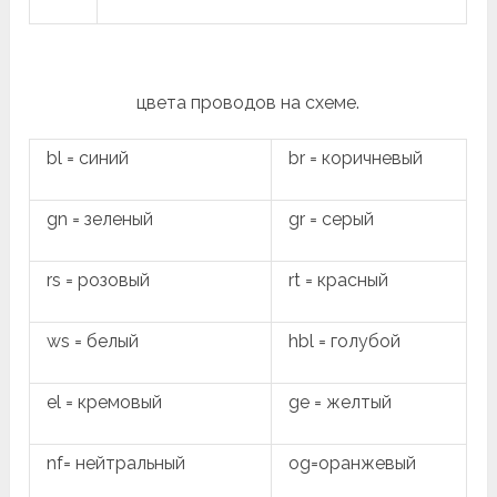
цвета проводов на схеме.
bl = синий
br = коричневый
gn = зеленый
gr = серый
rs = розовый
rt = красный
ws = белый
hbl = голубой
el = кремовый
ge = желтый
nf= нейтральный
og=оранжевый