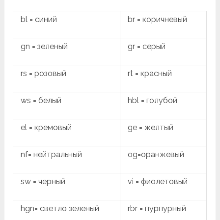
bl = синий
br = коричневый
gn = зеленый
gr = серый
rs = розовый
rt = красный
ws = белый
hbl = голубой
el = кремовый
ge = желтый
nf= нейтральный
og=оранжевый
sw = черный
vi = фиолетовый
hgn= светло зеленый
rbr = пурпурный