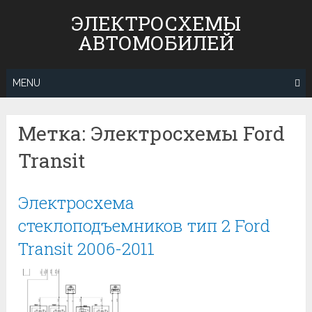
Skip
ЭЛЕКТРОСХЕМЫ
to
АВТОМОБИЛЕЙ
content
MENU
Метка:
Электросхемы Ford
Transit
Электросхема
стеклоподъемников тип 2 Ford
Transit 2006-2011