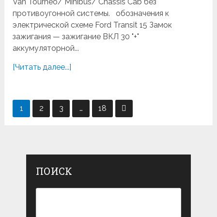
Van Tourneo/ Minibus/ Chassis Cab без
противоугонной системы. обозначения к
электрической схеме Ford Transit 15 Замок
зажигания — зажигание ВКЛ 30 "+"
аккумуляторной...
[Читать далее...]
Навигация
1
2
3
…
18
по
записям
ПОИСК