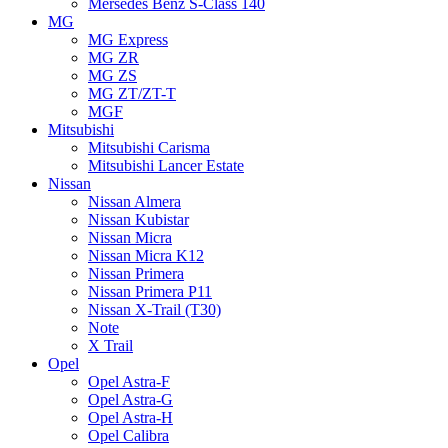
Mersedes Benz S-Class 140
MG
MG Express
MG ZR
MG ZS
MG ZT/ZT-T
MGF
Mitsubishi
Mitsubishi Carisma
Mitsubishi Lancer Estate
Nissan
Nissan Almera
Nissan Kubistar
Nissan Micra
Nissan Micra K12
Nissan Primera
Nissan Primera P11
Nissan X-Trail (T30)
Note
X Trail
Opel
Opel Astra-F
Opel Astra-G
Opel Astra-H
Opel Calibra