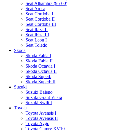
Seat Alhambra (95-00)
Seat Arosa
Seat Cordoba I
Seat Cordoba II
Seat Cordoba III
Seat Ibiza II
Seat Ibiza III
Seat Leon I
Seat Toledo
Skoda
Skoda Fabia I
Skoda Fabia II
Skoda Octavia I
Skoda Octavia II
Skoda Superb
Skoda Superb II
Suzuki
Suzuki Baleno
Suzuki Grant Vitara
Suzuki Swift I
Toyota
Toyota Avensis I
Toyota Avensis II
Toyota Aygo
Toyota Camry XV10