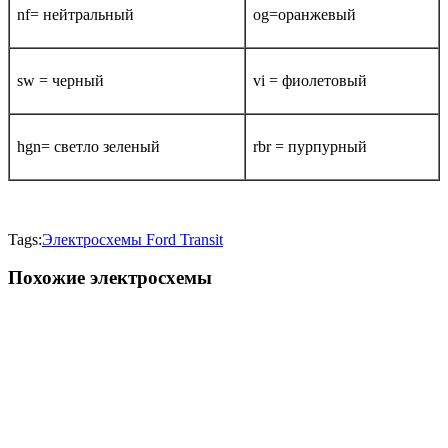
nf= нейтральный
og=оранжевый
sw = черный
vi = фиолетовый
hgn= светло зеленый
rbr = пурпурный
Tags:
Электросхемы Ford Transit
Похожие электросхемы