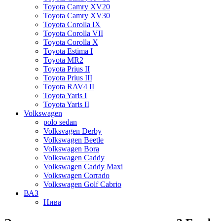
Toyota Camry XV20
Toyota Camry XV30
Toyota Corolla IX
Toyota Corolla VII
Toyota Corolla X
Toyota Estima I
Toyota MR2
Toyota Prius II
Toyota Prius III
Toyota RAV4 II
Toyota Yaris I
Toyota Yaris II
Volkswagen
polo sedan
Volksvagen Derby
Volkswagen Beetle
Volkswagen Bora
Volkswagen Caddy
Volkswagen Caddy Maxi
Volkswagen Corrado
Volkswagen Golf Cabrio
ВАЗ
Нива