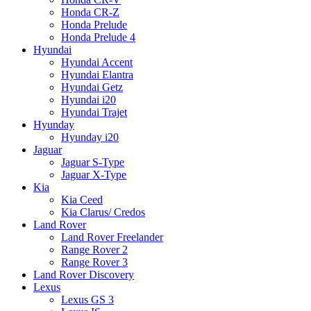
Honda CR-Z
Honda Prelude
Honda Prelude 4
Hyundai
Hyundai Accent
Hyundai Elantra
Hyundai Getz
Hyundai i20
Hyundai Trajet
Hyunday
Hyunday i20
Jaguar
Jaguar S-Type
Jaguar X-Type
Kia
Kia Ceed
Kia Clarus/ Credos
Land Rover
Land Rover Freelander
Range Rover 2
Range Rover 3
Land Rover Discovery
Lexus
Lexus GS 3