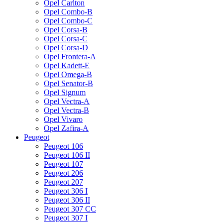
Opel Carlton
Opel Combo-B
Opel Combo-C
Opel Corsa-B
Opel Corsa-C
Opel Corsa-D
Opel Frontera-A
Opel Kadett-E
Opel Omega-B
Opel Senator-B
Opel Signum
Opel Vectra-A
Opel Vectra-B
Opel Vivaro
Opel Zafira-A
Peugeot
Peugeot 106
Peugeot 106 II
Peugeot 107
Peugeot 206
Peugeot 207
Peugeot 306 I
Peugeot 306 II
Peugeot 307 CC
Peugeot 307 I