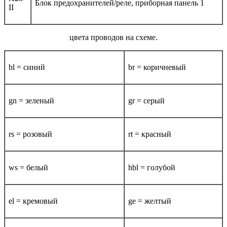
Блок предохранителей/реле, приборная панель 1
II
цвета проводов на схеме.
bl = синий
br = коричневый
gn = зеленый
gr = серый
rs = розовый
rt = красный
ws = белый
hbl = голубой
el = кремовый
ge = желтый