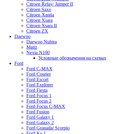
Citroen Relay/ Jumper II
Citroen Saxo
Citroen Xantia
Citroen Xsara
Citroen Xsara II
Citroen ZX
Daewoo
Daewoo Nubira
Matiz
Nexia N100
Условные обозначения на схемах
Ford
Ford C-MAX
Ford Courier
Ford Escort
Ford Explorer
Ford Fiesta
Ford Focus 1
Ford Focus 2
Ford Focus C-MAX
Ford Fusion
Ford Galaxy 1
Ford Galaxy 2
Ford Granada/ Scorpio
Ford Ka 1