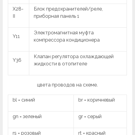
X28-
Блок предохранителей/реле,
II
приборная панель 1
Электромагнитная муфта
Y11
компрессора кондиционера
Клапан регулятора охлаждающей
Y36
жидкости в отопителе
цвета проводов на схеме.
bl = синий
br = коричневый
gn = зеленый
gr = серый
rs = розовый
rt = красный