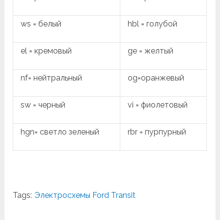
ws = белый
hbl = голубой
el = кремовый
ge = желтый
nf= нейтральный
og=оранжевый
sw = черный
vi = фиолетовый
hgn= светло зеленый
rbr = пурпурный
Tags:
Электросхемы Ford Transit