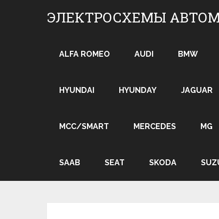
Skip
ЭЛЕКТРОСХЕМЫ АВТО
to
content
ALFA ROMEO
AUDI
BMW
HYUNDAI
HYUNDAY
JAGUAR
MCC/SMART
MERCEDES
MG
SAAB
SEAT
SKODA
SUZ