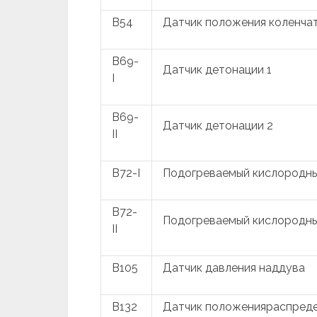
B54
Датчик положения коленчат
B69-
Датчик детонации 1
I
B69-
Датчик детонации 2
II
B72-I
Подогреваемый кислородны
B72-
Подогреваемый кислородны
II
B105
Датчик давления наддува
B132
Датчик положенияраспреде