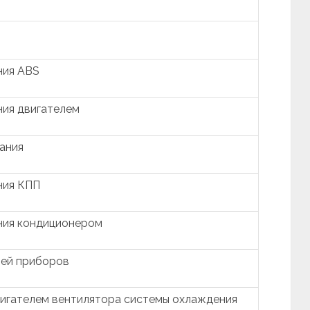
ния ABS
ния двигателем
ания
ния КПП
ния кондиционером
ией приборов
вигателем вентилятора системы охлаждения