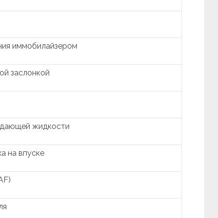
ния иммобилайзером
ой заслонкой
ждающей жидкости
а на впуске
AF)
ля