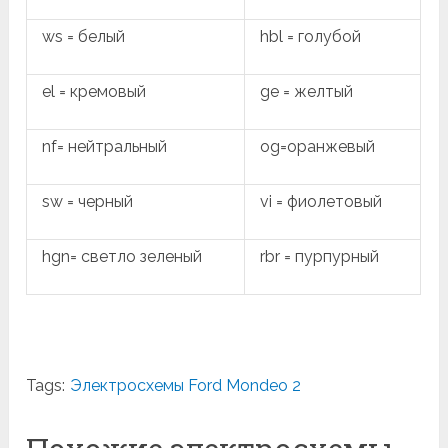
ws = белый
hbl = голубой
el = кремовый
ge = желтый
nf= нейтральный
og=оранжевый
sw = черный
vi = фиолетовый
hgn= светло зеленый
rbr = пурпурный
Tags:
Электросхемы Ford Mondeo 2