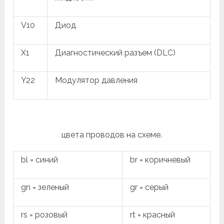
V10
Диод
X1
Диагностический разъем (DLC)
Y22
Модулятор давления
цвета проводов на схеме.
bl = синий
br = коричневый
gn = зеленый
gr = серый
rs = розовый
rt = красный