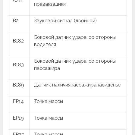
A211
праваязадняя
B2
Звуковой сигнал (двойной)
Боковой датчик удара, со стороны
B182
водителя
Боковой датчик удара, со стороны
B183
пассажира
B189
Датчик наличияпассажиранасиденье
EP14
Точка массы
EP19
Точка массы
EP20
Точка массы