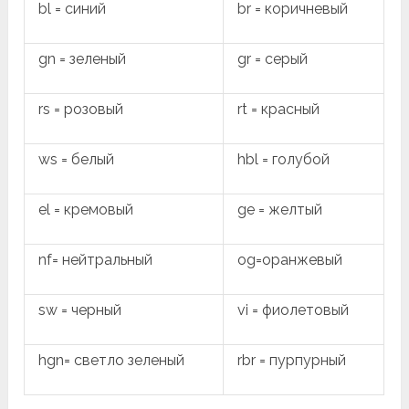
bl = синий
br = коричневый
gn = зеленый
gr = серый
rs = розовый
rt = красный
ws = белый
hbl = голубой
el = кремовый
ge = желтый
nf= нейтральный
og=оранжевый
sw = черный
vi = фиолетовый
hgn= светло зеленый
rbr = пурпурный