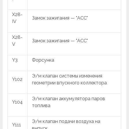
X28-
Замок зажигания — "ACC"
IV
X28-
Замок зажигания — "ACC"
V
Y3
Форсунка
Э/м клапан системы изменения
Y102
геометрии впускного коллектора
Э/м клапан аккумулятора паров
Y104
топлива
Э/м клапан подачи воздуха на
Y111
выпуск