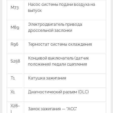
Насос системы подачи воздуха на
M73
выпуск
Электродвигатель привода
M89
дроссельной заслонки
R96
Термостат системы охлаждения
Концевой выключатель (датчик
S258
положения) педали сцепления
T1
Катушка зажигания
X1
Диагностический разъем (DLC)
X28-
Замок зажигания — "ACC"
I