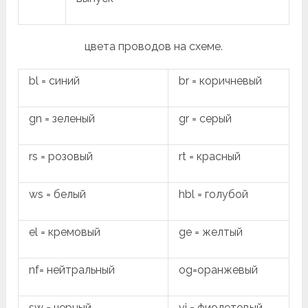
цвета проводов на схеме.
bl = синий
br = коричневый
gn = зеленый
gr = серый
rs = розовый
rt = красный
ws = белый
hbl = голубой
el = кремовый
ge = желтый
nf= нейтральный
og=оранжевый
sw = черный
vi = фиолетовый