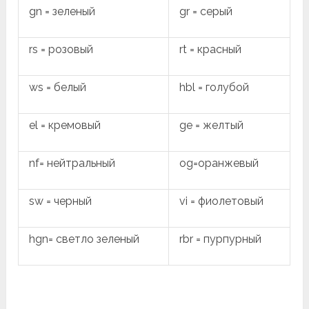
gn = зеленый
gr = серый
rs = розовый
rt = красный
ws = белый
hbl = голубой
el = кремовый
ge = желтый
nf= нейтральный
og=оранжевый
sw = черный
vi = фиолетовый
hgn= светло зеленый
rbr = пурпурный