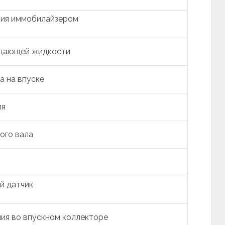
ния иммобилайзером
ждающей жидкости
а на впуске
ля
ого вала
й датчик
ия во впускном коллекторе