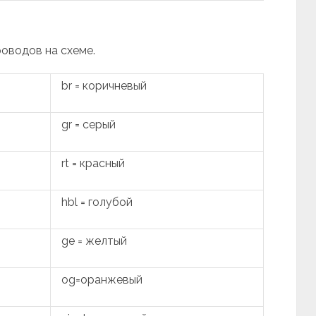
роводов на схеме.
br = коричневый
gr = серый
rt = красный
hbl = голубой
ge = желтый
og=оранжевый