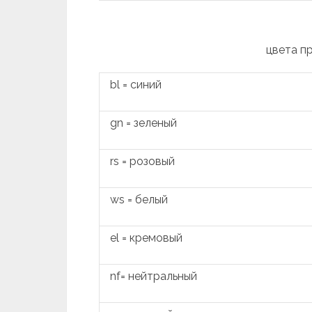
цвета п
bl = синий
gn = зеленый
rs = розовый
ws = белый
el = кремовый
nf= нейтральный