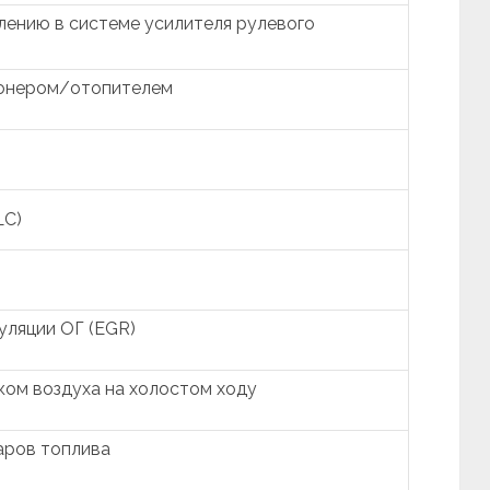
лению в системе усилителя рулевого
ионером/отопителем
LC)
уляции ОГ (EGR)
ком воздуха на холостом ходу
аров топлива