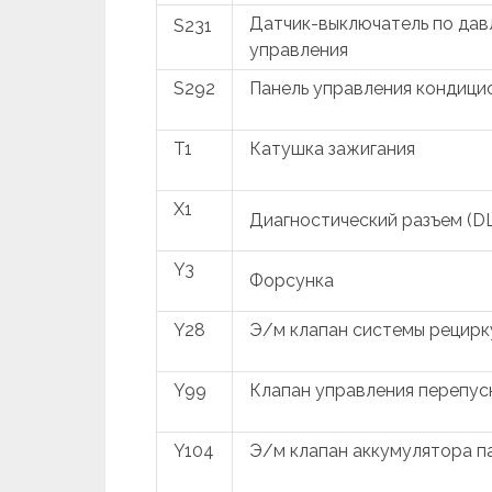
Датчик-выключатель по дав
S231
управления
S292
Панель управления кондиц
T1
Катушка зажигания
X1
Диагностический разъем (D
Y3
Форсунка
Y28
Э/м клапан системы рецирк
Y99
Клапан управления перепус
Y104
Э/м клапан аккумулятора п