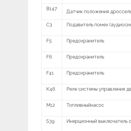
B147
Датчик положения дроссель
C3
Подавитель помех (аудиоси
F5
Предохранитель
F6
Предохранитель
F41
Предохранитель
K46
Реле системы управления д
M12
Топливныйнасос
S39
Инерционный выключатель о