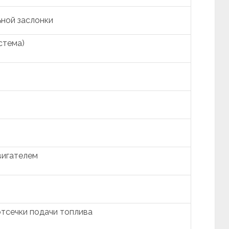
ной заслонки
стема)
вигателем
тсечки подачи топлива