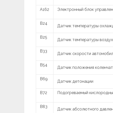
A162
Электронный блок управле
B24
Датчик температуры охла
B25
Датчик температуры воздух
B33
Датчик скорости автомоби
B54
Датчик положения коленчат
B69
Датчик детонации
B72
Подогреваемый кислородны
B83
Датчик абсолютного давлен