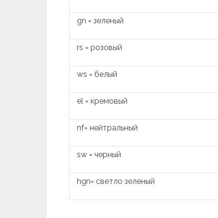
gn = зеленый
rs = розовый
ws = белый
el = кремовый
nf= нейтральный
sw = черный
hgn= светло зеленый