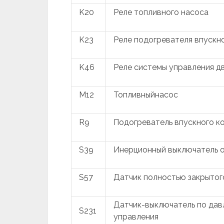
K20
Реле топливного насоса
K23
Реле подогревателя впускн
K46
Реле системы управления д
M12
Топливныйнасос
R9
Подогреватель впускного к
S39
Инерционный выключатель о
S57
Датчик полностью закрытог
Датчик-выключатель по дав
S231
управления