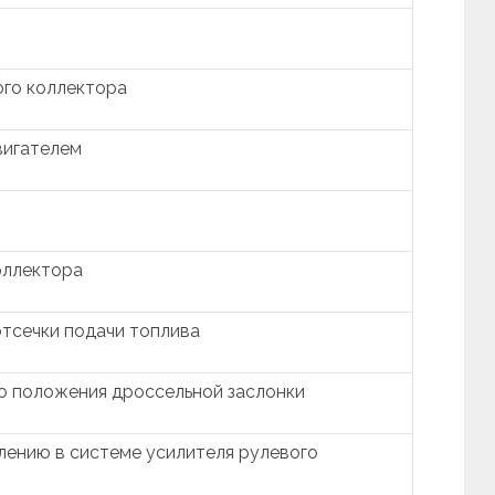
ого коллектора
вигателем
оллектора
тсечки подачи топлива
о положения дроссельной заслонки
лению в системе усилителя рулевого