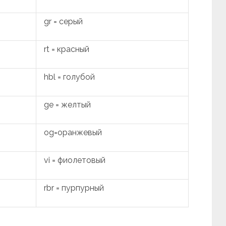
gr = серый
rt = красный
hbl = голубой
ge = желтый
og=оранжевый
vi = фиолетовый
rbr = пурпурный