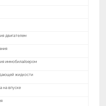
ия двигателем
ания
ния иммобилайзером
ждающей жидкости
а на впуске
ля