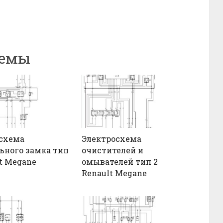
хемы
схема
Электросхема
ьного замка тип
очистителей и
lt Megane
омывателей тип 2
Renault Megane