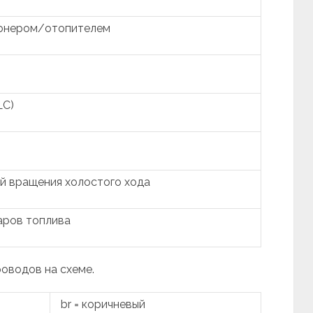
ионером/отопителем
LC)
й вращения холостого хода
аров топлива
роводов на схеме.
br = коричневый