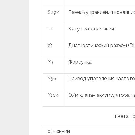
S292
Панель управления кондиц
T1
Катушка зажигания
X1
Диагностический разъем (D
Y3
Форсунка
Y56
Привод управления частото
Y104
Э/м клапан аккумулятора п
цвета п
bl = синий