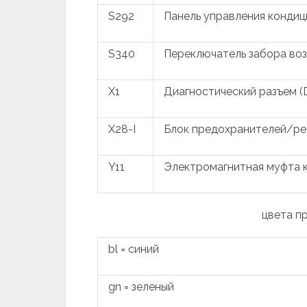
S292
Панель управления конди
S340
Переключатель забора во
X1
Диагностический разъем (
X28-I
Блок предохранителей/ре
Y11
Электромагнитная муфта 
цвета п
bl = синий
gn = зеленый