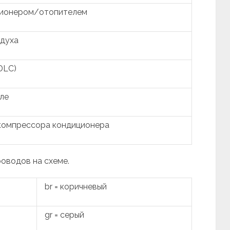
ционером/отопителем
здуха
DLC)
ле
компрессора кондиционера
роводов на схеме.
br = коричневый
gr = серый