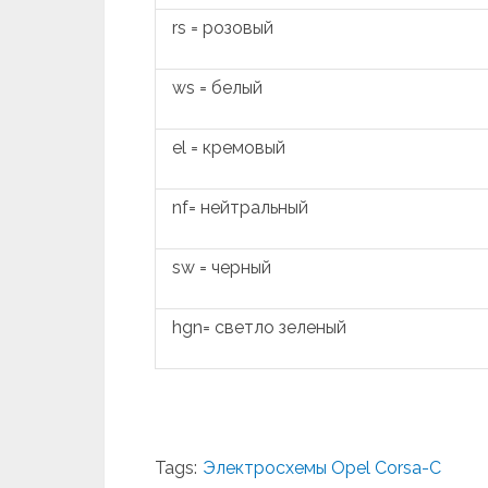
rs = розовый
ws = белый
el = кремовый
nf= нейтральный
sw = черный
hgn= светло зеленый
Tags:
Электросхемы Opel Corsa-С