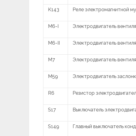
K143
Реле электромагнитной м
M6-I
Электродвигатель вентил
M6-II
Электродвигатель вентил
M7
Электродвигатель вентил
M59
Электродвигатель заслонк
R6
Резистор электродвигател
S17
Выключатель электродвиг
S149
Главный выключатель кон