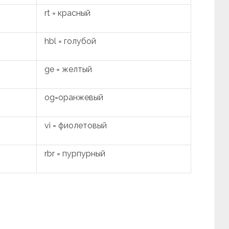
rt = красный
hbl = голубой
ge = желтый
og=оранжевый
vi = фиолетовый
rbr = пурпурный