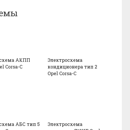
хемы
осхема АКПП
Электросхема
el Corsa-C
кондиционера тип 2
Opel Corsa-C
схема АБС тип 5
Электросхема