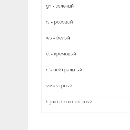
gn = зеленый
rs = розовый
ws = белый
el = кремовый
nf= нейтральный
sw = черный
hgn= светло зеленый