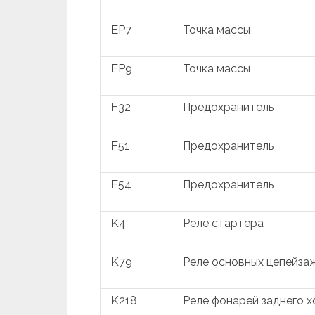
EP7
Точка массы
EP9
Точка массы
F32
Предохранитель
F51
Предохранитель
F54
Предохранитель
K4
Реле стартера
K79
Реле основных цепейза
K218
Реле фонарей заднего х