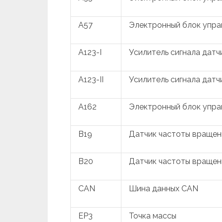
A57
Электронный блок упра
A123-I
Усилитель сигнала датч
A123-II
Усилитель сигнала датч
A162
Электронный блок упр
B19
Датчик частоты вращен
B20
Датчик частоты вращен
CAN
Шина данных CAN
EP3
Точка массы