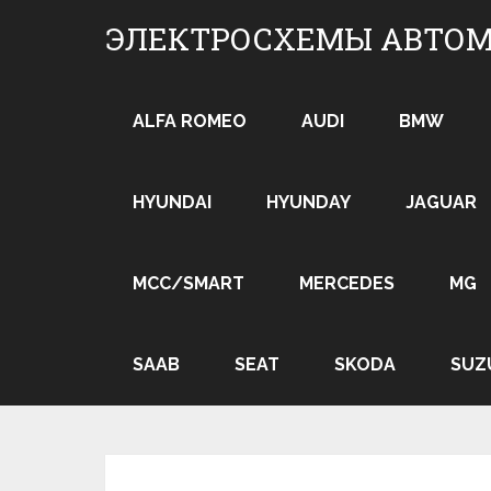
Skip
ЭЛЕКТРОСХЕМЫ АВТО
to
content
ALFA ROMEO
AUDI
BMW
HYUNDAI
HYUNDAY
JAGUAR
MCC/SMART
MERCEDES
MG
SAAB
SEAT
SKODA
SUZ