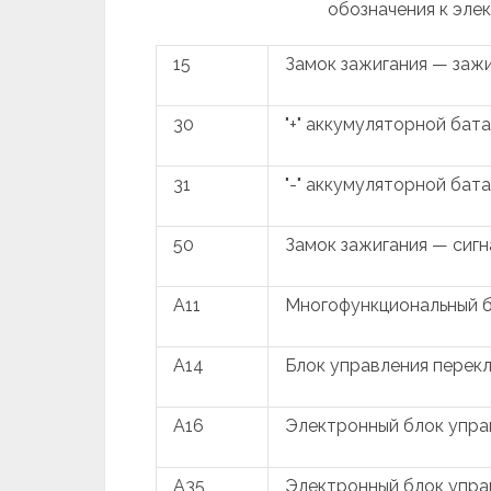
обозначения к эле
15
Замок зажигания — заж
30
"+" аккумуляторной бат
31
"-" аккумуляторной бат
50
Замок зажигания — сигн
A11
Многофункциональный б
A14
Блок управления перек
A16
Электронный блок упра
A35
Электронный блок упра