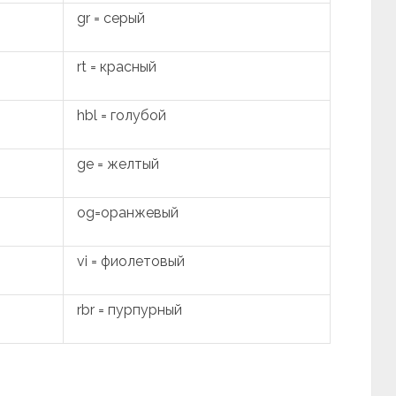
gr = серый
rt = красный
hbl = голубой
ge = желтый
og=оранжевый
vi = фиолетовый
rbr = пурпурный