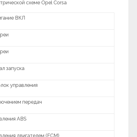
ктрической схеме Opel Corsa
игание ВКЛ
ареи
ареи
ал запуска
лок управления
лючением передач
вления ABS
вления двигателем (ECM)