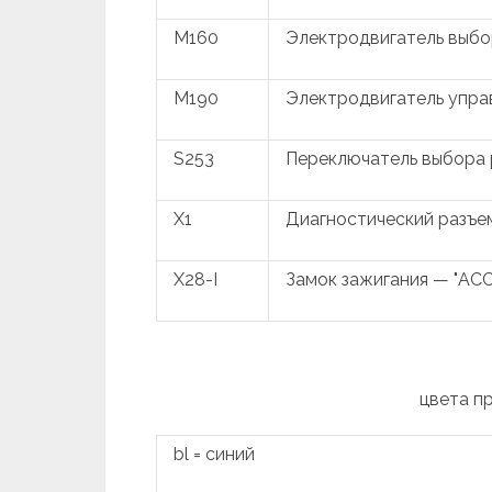
M160
Электродвигатель выбо
M190
Электродвигатель упра
S253
Переключатель выбора
X1
Диагностический разъе
X28-I
Замок зажигания — "ACC
цвета п
bl = синий