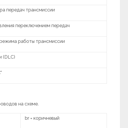
ра передач трансмиссии
вления переключением передач
 режима работы трансмиссии
м (DLC)
"
роводов на схеме.
br = коричневый