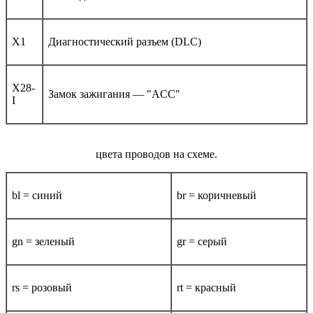
X1
Диагностический разъем (DLC)
X28-
Замок зажигания — "ACC"
I
цвета проводов на схеме.
bl = синий
br = коричневый
gn = зеленый
gr = серый
rs = розовый
rt = красный