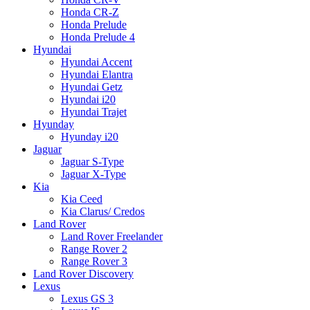
Honda CR-Z
Honda Prelude
Honda Prelude 4
Hyundai
Hyundai Accent
Hyundai Elantra
Hyundai Getz
Hyundai i20
Hyundai Trajet
Hyunday
Hyunday i20
Jaguar
Jaguar S-Type
Jaguar X-Type
Kia
Kia Ceed
Kia Clarus/ Credos
Land Rover
Land Rover Freelander
Range Rover 2
Range Rover 3
Land Rover Discovery
Lexus
Lexus GS 3