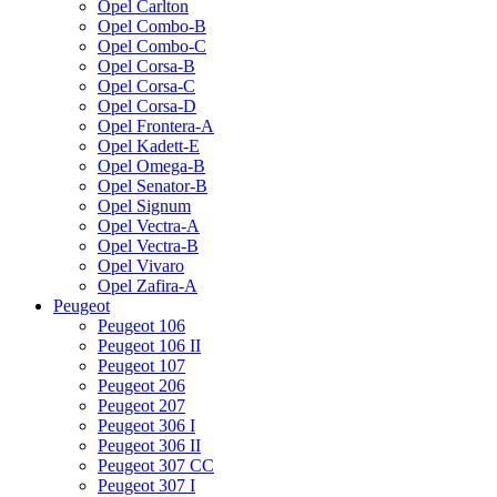
Opel Carlton
Opel Combo-B
Opel Combo-C
Opel Corsa-B
Opel Corsa-C
Opel Corsa-D
Opel Frontera-A
Opel Kadett-E
Opel Omega-B
Opel Senator-B
Opel Signum
Opel Vectra-A
Opel Vectra-B
Opel Vivaro
Opel Zafira-A
Peugeot
Peugeot 106
Peugeot 106 II
Peugeot 107
Peugeot 206
Peugeot 207
Peugeot 306 I
Peugeot 306 II
Peugeot 307 CC
Peugeot 307 I