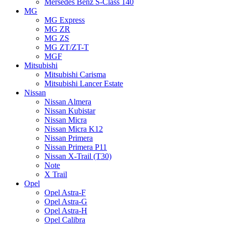
Mersedes Benz S-Class 140
MG
MG Express
MG ZR
MG ZS
MG ZT/ZT-T
MGF
Mitsubishi
Mitsubishi Carisma
Mitsubishi Lancer Estate
Nissan
Nissan Almera
Nissan Kubistar
Nissan Micra
Nissan Micra K12
Nissan Primera
Nissan Primera P11
Nissan X-Trail (T30)
Note
X Trail
Opel
Opel Astra-F
Opel Astra-G
Opel Astra-H
Opel Calibra