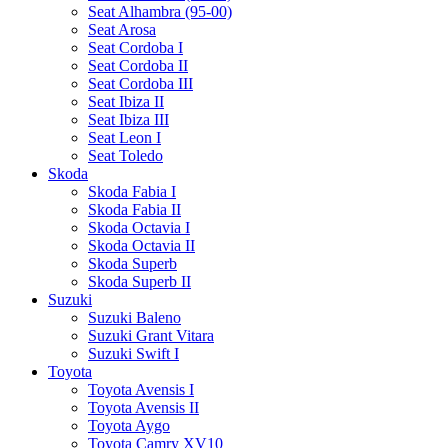
Seat Alhambra (95-00)
Seat Arosa
Seat Cordoba I
Seat Cordoba II
Seat Cordoba III
Seat Ibiza II
Seat Ibiza III
Seat Leon I
Seat Toledo
Skoda
Skoda Fabia I
Skoda Fabia II
Skoda Octavia I
Skoda Octavia II
Skoda Superb
Skoda Superb II
Suzuki
Suzuki Baleno
Suzuki Grant Vitara
Suzuki Swift I
Toyota
Toyota Avensis I
Toyota Avensis II
Toyota Aygo
Toyota Camry XV10