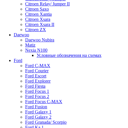
Citroen Relay/ Jumper II
Citroen Saxo
Citroen Xantia
Citroen Xsara
Citroen Xsara II
Citroen ZX
Daewoo
Daewoo Nubira
Matiz
Nexia N100
Условные обозначения на схемах
Ford
Ford C-MAX
Ford Courier
Ford Escort
Ford Explorer
Ford Fiesta
Ford Focus 1
Ford Focus 2
Ford Focus C-MAX
Ford Fusion
Ford Galaxy 1
Ford Galaxy 2
Ford Granada/ Scorpio
Ford Ka 1