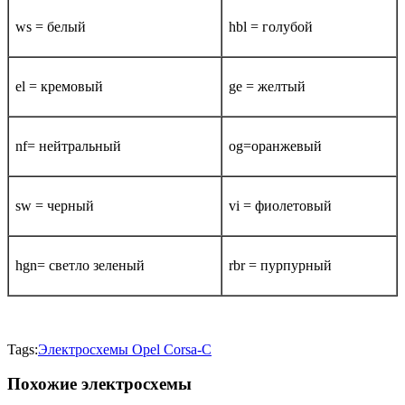
ws = белый
hbl = голубой
el = кремовый
ge = желтый
nf= нейтральный
og=оранжевый
sw = черный
vi = фиолетовый
hgn= светло зеленый
rbr = пурпурный
Tags:
Электросхемы Opel Corsa-С
Похожие электросхемы