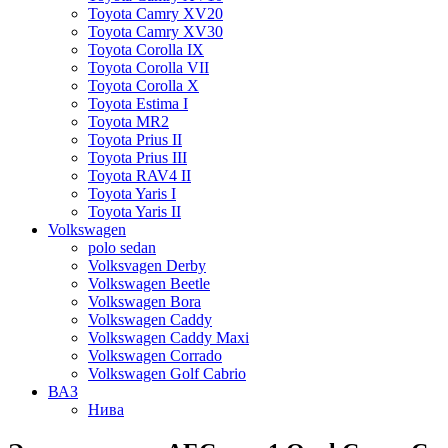
Toyota Camry XV20
Toyota Camry XV30
Toyota Corolla IX
Toyota Corolla VII
Toyota Corolla X
Toyota Estima I
Toyota MR2
Toyota Prius II
Toyota Prius III
Toyota RAV4 II
Toyota Yaris I
Toyota Yaris II
Volkswagen
polo sedan
Volksvagen Derby
Volkswagen Beetle
Volkswagen Bora
Volkswagen Caddy
Volkswagen Caddy Maxi
Volkswagen Corrado
Volkswagen Golf Cabrio
ВАЗ
Нива