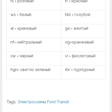
rs = розовый
rt = красный
ws = белый
hbl = голубой
el = кремовый
ge = желтый
nf= нейтральный
og=оранжевый
sw = черный
vi = фиолетовый
hgn= светло зеленый
rbr = пурпурный
Tags:
Электросхемы Ford Transit