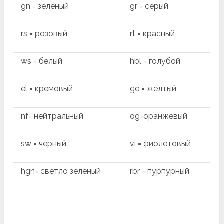
gn = зеленый
gr = серый
rs = розовый
rt = красный
ws = белый
hbl = голубой
el = кремовый
ge = желтый
nf= нейтральный
og=оранжевый
sw = черный
vi = фиолетовый
hgn= светло зеленый
rbr = пурпурный