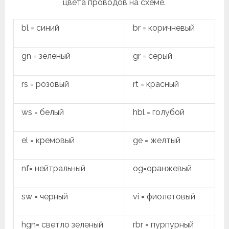
цвета проводов на схеме.
bl = синий
br = коричневый
gn = зеленый
gr = серый
rs = розовый
rt = красный
ws = белый
hbl = голубой
el = кремовый
ge = желтый
nf= нейтральный
og=оранжевый
sw = черный
vi = фиолетовый
hgn= светло зеленый
rbr = пурпурный