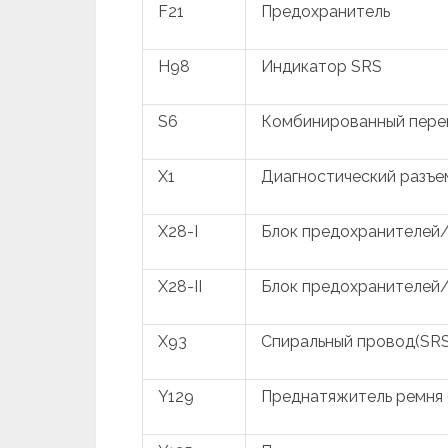
F21
Предохранитель
H98
Индикатор SRS
S6
Комбинированный пере
X1
Диагностический разъе
X28-I
Блок предохранителей/
X28-II
Блок предохранителей/
X93
Спиральный провод(SRS
Y129
Преднатяжитель ремня