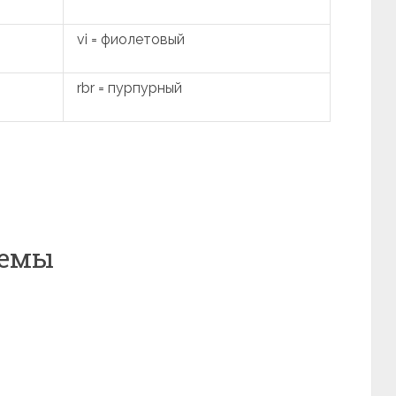
vi = фиолетовый
rbr = пурпурный
хемы