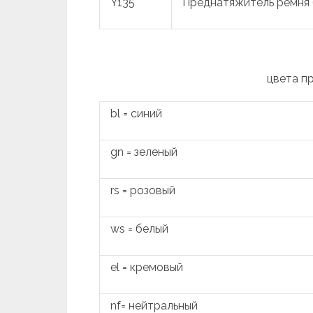
Y135
Преднатяжитель ремня 
цвета п
bl = синий
gn = зеленый
rs = розовый
ws = белый
el = кремовый
nf= нейтральный