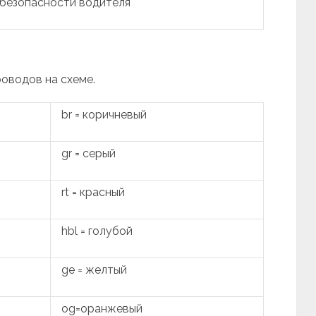
безопасности водителя
роводов на схеме.
br = коричневый
gr = серый
rt = красный
hbl = голубой
ge = желтый
og=оранжевый