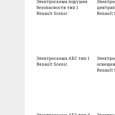
Электросхема подушек
Электро
безопасности тип 1
централ
Renault Scenic
Renault 
Электросхема АБС тип 1
Электро
Renault Scenic
освещен
Renault 
Электросхема АБС тип 3
Электро