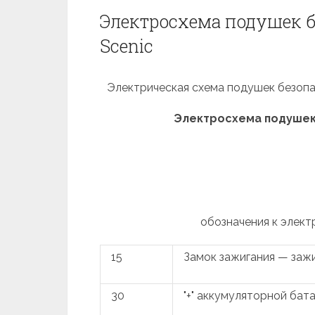
Электросхема подушек б
Scenic
Электрическая схема подушек безопас
Электросхема подушек б
обозначения к элект
15
Замок зажигания — заж
30
"+" аккумуляторной бат