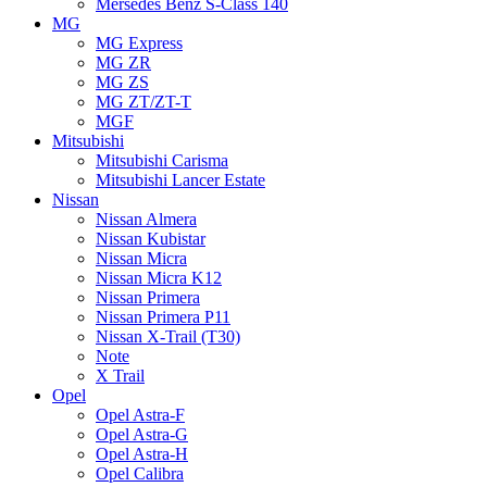
Mersedes Benz S-Class 140
MG
MG Express
MG ZR
MG ZS
MG ZT/ZT-T
MGF
Mitsubishi
Mitsubishi Carisma
Mitsubishi Lancer Estate
Nissan
Nissan Almera
Nissan Kubistar
Nissan Micra
Nissan Micra K12
Nissan Primera
Nissan Primera P11
Nissan X-Trail (T30)
Note
X Trail
Opel
Opel Astra-F
Opel Astra-G
Opel Astra-H
Opel Calibra