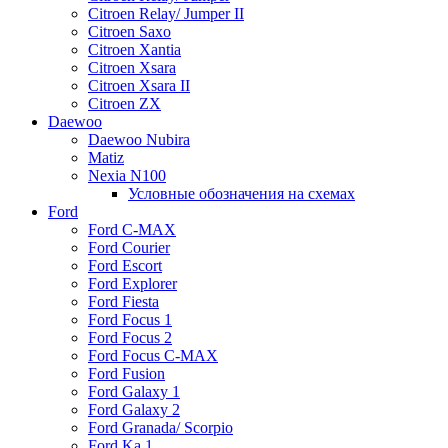
Citroen Relay/ Jumper II
Citroen Saxo
Citroen Xantia
Citroen Xsara
Citroen Xsara II
Citroen ZX
Daewoo
Daewoo Nubira
Matiz
Nexia N100
Условные обозначения на схемах
Ford
Ford C-MAX
Ford Courier
Ford Escort
Ford Explorer
Ford Fiesta
Ford Focus 1
Ford Focus 2
Ford Focus C-MAX
Ford Fusion
Ford Galaxy 1
Ford Galaxy 2
Ford Granada/ Scorpio
Ford Ka 1