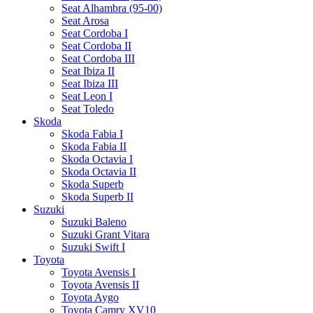
Seat Alhambra (95-00)
Seat Arosa
Seat Cordoba I
Seat Cordoba II
Seat Cordoba III
Seat Ibiza II
Seat Ibiza III
Seat Leon I
Seat Toledo
Skoda
Skoda Fabia I
Skoda Fabia II
Skoda Octavia I
Skoda Octavia II
Skoda Superb
Skoda Superb II
Suzuki
Suzuki Baleno
Suzuki Grant Vitara
Suzuki Swift I
Toyota
Toyota Avensis I
Toyota Avensis II
Toyota Aygo
Toyota Camry XV10