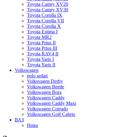
Toyota Camry XV20
Toyota Camry XV30
Toyota Corolla IX
Toyota Corolla VII
Toyota Corolla X
Toyota Estima I
Toyota MR2
Toyota Prius II
Toyota Prius III
Toyota RAV4 II
Toyota Yaris I
Toyota Yaris II
Volkswagen
polo sedan
Volksvagen Derby
Volkswagen Beetle
Volkswagen Bora
Volkswagen Caddy
Volkswagen Caddy Maxi
Volkswagen Corrado
Volkswagen Golf Cabrio
ВАЗ
Нива