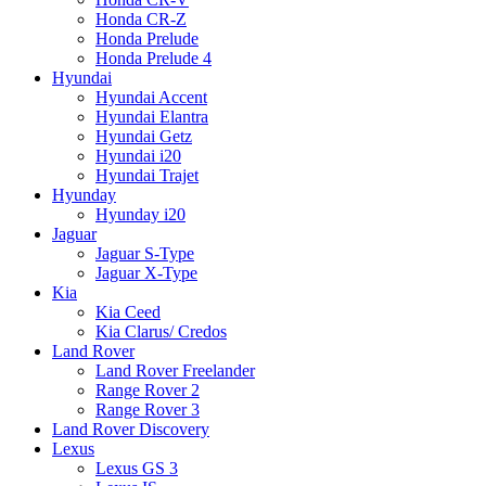
Honda CR-Z
Honda Prelude
Honda Prelude 4
Hyundai
Hyundai Accent
Hyundai Elantra
Hyundai Getz
Hyundai i20
Hyundai Trajet
Hyunday
Hyunday i20
Jaguar
Jaguar S-Type
Jaguar X-Type
Kia
Kia Ceed
Kia Clarus/ Credos
Land Rover
Land Rover Freelander
Range Rover 2
Range Rover 3
Land Rover Discovery
Lexus
Lexus GS 3