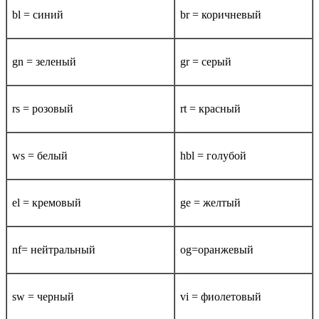
bl = синий
br = коричневый
gn = зеленый
gr = серый
rs = розовый
rt = красный
ws = белый
hbl = голубой
el = кремовый
ge = желтый
nf= нейтральный
og=оранжевый
sw = черный
vi = фиолетовый