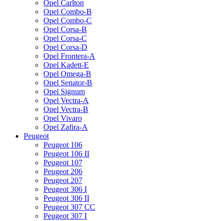
Opel Carlton
Opel Combo-B
Opel Combo-C
Opel Corsa-B
Opel Corsa-C
Opel Corsa-D
Opel Frontera-A
Opel Kadett-E
Opel Omega-B
Opel Senator-B
Opel Signum
Opel Vectra-A
Opel Vectra-B
Opel Vivaro
Opel Zafira-A
Peugeot
Peugeot 106
Peugeot 106 II
Peugeot 107
Peugeot 206
Peugeot 207
Peugeot 306 I
Peugeot 306 II
Peugeot 307 CC
Peugeot 307 I