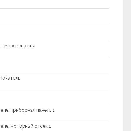
 лампосвещения
лючатель
ле, приборная панель 1
еле, моторный отсек 1