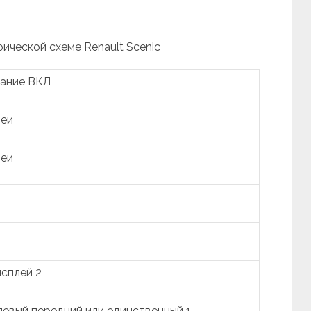
рической схеме Renault Scenic
гание ВКЛ
реи
реи
сплей 2
левый передний или единственный 1