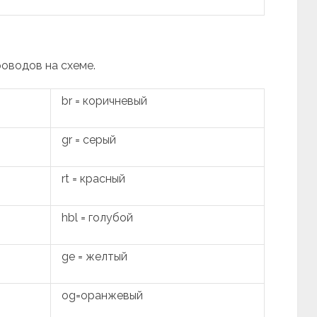
роводов на схеме.
br = коричневый
gr = серый
rt = красный
hbl = голубой
ge = желтый
og=оранжевый