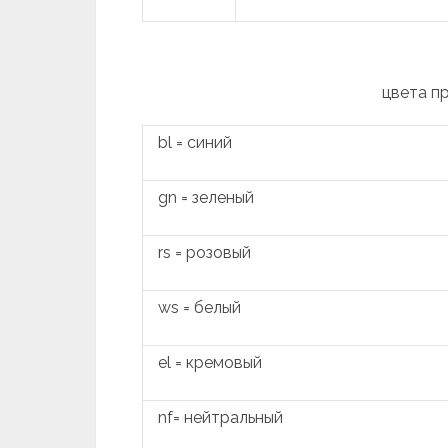
цвета п
bl = синий
gn = зеленый
rs = розовый
ws = белый
el = кремовый
nf= нейтральный