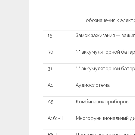
обозначения к элект
15
Замок зажигания — зажи
30
"+" аккумуляторной бата
31
"-" аккумуляторной бата
A1
Аудиосистема
A5
Комбинация приборов
A161-II
Многофункциональный ди
B8-I
Динамик аудиосистемы, 