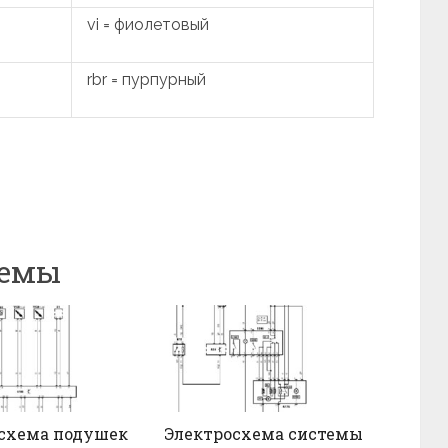
vi = фиолетовый
rbr = пурпурный
хемы
схема подушек
Электросхема системы