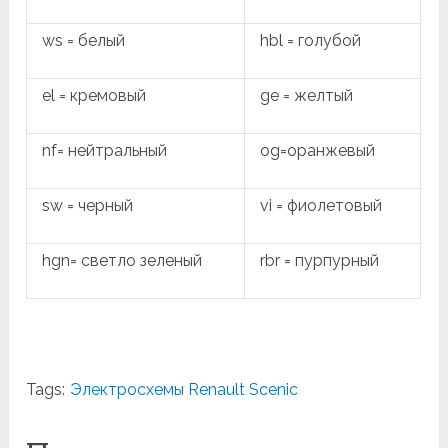
ws = белый
hbl = голубой
el = кремовый
ge = желтый
nf= нейтральный
og=оранжевый
sw = черный
vi = фиолетовый
hgn= светло зеленый
rbr = пурпурный
Tags:
Электросхемы Renault Scenic