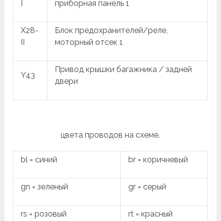
I
приборная панель 1
X28-
Блок предохранителей/реле,
II
моторный отсек 1
Привод крышки багажника / задней
Y43
двери
цвета проводов на схеме.
bl = синий
br = коричневый
gn = зеленый
gr = серый
rs = розовый
rt = красный