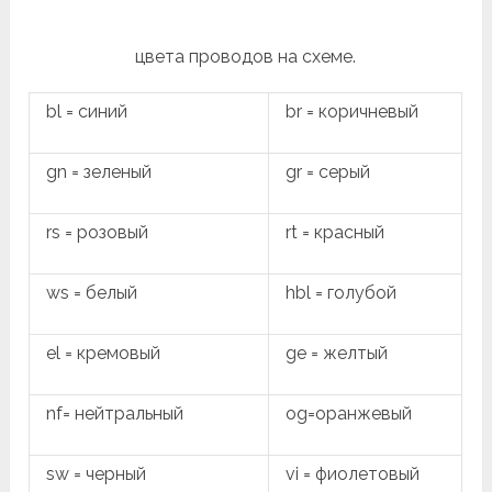
цвета проводов на схеме.
bl = синий
br = коричневый
gn = зеленый
gr = серый
rs = розовый
rt = красный
ws = белый
hbl = голубой
el = кремовый
ge = желтый
nf= нейтральный
og=оранжевый
sw = черный
vi = фиолетовый