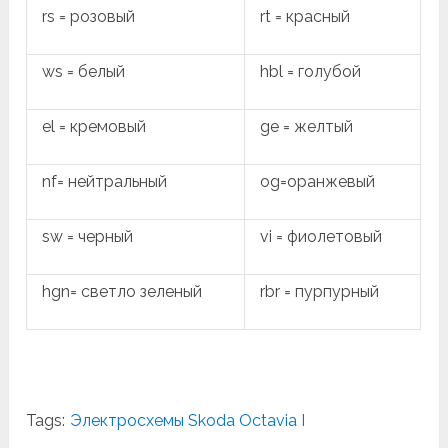
rs = розовый
rt = красный
ws = белый
hbl = голубой
el = кремовый
ge = желтый
nf= нейтральный
og=оранжевый
sw = черный
vi = фиолетовый
hgn= светло зеленый
rbr = пурпурный
Tags:
Электросхемы Skoda Octavia I