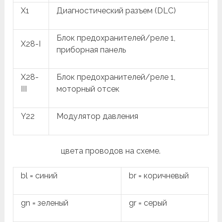
X1
Диагностический разъем (DLC)
Блок предохранителей/реле 1,
X28-I
приборная панель
X28-
Блок предохранителей/реле 1,
III
моторный отсек
Y22
Модулятор давления
цвета проводов на схеме.
bl = синий
br = коричневый
gn = зеленый
gr = серый