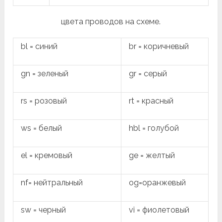
цвета проводов на схеме.
bl = синий
br = коричневый
gn = зеленый
gr = серый
rs = розовый
rt = красный
ws = белый
hbl = голубой
el = кремовый
ge = желтый
nf= нейтральный
og=оранжевый
sw = черный
vi = фиолетовый