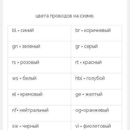
цвета проводов на схеме.
bl = синий
br = коричневый
gn = зеленый
gr = серый
rs = розовый
rt = красный
ws = белый
hbl = голубой
el = кремовый
ge = желтый
nf= нейтральный
og=оранжевый
sw = черный
vi = фиолетовый