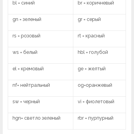
bl = синий
br = коричневый
gn = зеленый
gr = серый
rs = розовый
rt = красный
ws = белый
hbl = голубой
el = кремовый
ge = желтый
nf= нейтральный
og=оранжевый
sw = черный
vi = фиолетовый
hgn= светло зеленый
rbr = пурпурный