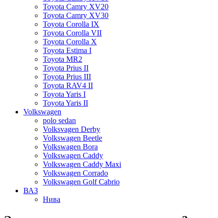
Toyota Camry XV20
Toyota Camry XV30
Toyota Corolla IX
Toyota Corolla VII
Toyota Corolla X
Toyota Estima I
Toyota MR2
Toyota Prius II
Toyota Prius III
Toyota RAV4 II
Toyota Yaris I
Toyota Yaris II
Volkswagen
polo sedan
Volksvagen Derby
Volkswagen Beetle
Volkswagen Bora
Volkswagen Caddy
Volkswagen Caddy Maxi
Volkswagen Corrado
Volkswagen Golf Cabrio
ВАЗ
Нива