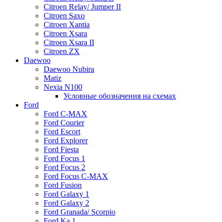
Citroen Relay/ Jumper II
Citroen Saxo
Citroen Xantia
Citroen Xsara
Citroen Xsara II
Citroen ZX
Daewoo
Daewoo Nubira
Matiz
Nexia N100
Условные обозначения на схемах
Ford
Ford C-MAX
Ford Courier
Ford Escort
Ford Explorer
Ford Fiesta
Ford Focus 1
Ford Focus 2
Ford Focus C-MAX
Ford Fusion
Ford Galaxy 1
Ford Galaxy 2
Ford Granada/ Scorpio
Ford Ka 1