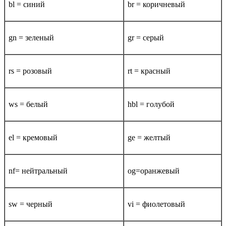
bl = синий
br = коричневый
gn = зеленый
gr = серый
rs = розовый
rt = красный
ws = белый
hbl = голубой
el = кремовый
ge = желтый
nf= нейтральный
og=оранжевый
sw = черный
vi = фиолетовый