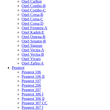
Opel Carlton
Opel Combo-B
Opel Combo-C
Opel Corsa-B
Opel Corsa-C
Opel Corsa-D
Opel Frontera-A
Opel Kadett-E
Opel Omega-B
Opel Senator-B
Opel Signum
Opel Vectra-A
Opel Vectra-B
Opel Vivaro
Opel Zafira-A
Peugeot
Peugeot 106
Peugeot 106 II
Peugeot 107
Peugeot 206
Peugeot 207
Peugeot 306 I
Peugeot 306 II
Peugeot 307 CC
Peugeot 307 I