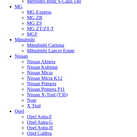
Mersedes Benz S-Class 140
MG
MG Express
MG ZR
MG ZS
MG ZT/ZT-T
MGF
Mitsubishi
Mitsubishi Carisma
Mitsubishi Lancer Estate
Nissan
Nissan Almera
Nissan Kubistar
Nissan Micra
Nissan Micra K12
Nissan Primera
Nissan Primera P11
Nissan X-Trail (T30)
Note
X Trail
Opel
Opel Astra-F
Opel Astra-G
Opel Astra-H
Opel Calibra