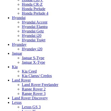
Honda CR-Z
Honda Prelude
Honda Prelude 4
Hyundai
Hyundai Accent
Hyundai Elantra
Hyundai Getz
Hyundai i20
Hyundai Trajet
Hyunday
Hyunday i20
Jaguar
Jaguar S-Type
Jaguar X-Type
Kia
Kia Ceed
Kia Clarus/ Credos
Land Rover
Land Rover Freelander
Range Rover 2
Range Rover 3
Land Rover Discovery
Lexus
Lexus GS 3