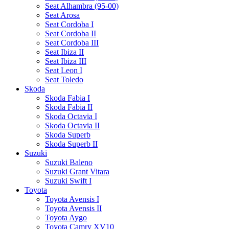
Seat Alhambra (95-00)
Seat Arosa
Seat Cordoba I
Seat Cordoba II
Seat Cordoba III
Seat Ibiza II
Seat Ibiza III
Seat Leon I
Seat Toledo
Skoda
Skoda Fabia I
Skoda Fabia II
Skoda Octavia I
Skoda Octavia II
Skoda Superb
Skoda Superb II
Suzuki
Suzuki Baleno
Suzuki Grant Vitara
Suzuki Swift I
Toyota
Toyota Avensis I
Toyota Avensis II
Toyota Aygo
Toyota Camry XV10