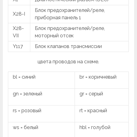
Блок предохранителей/реле,
X28-I
приборная панель 1
X28-
Блок предохранителей/реле,
VII
моторный отсек
Y117
Блок клапанов трансмиссии
цвета проводов на схеме.
bl = синий
br = коричневый
gn = зеленый
gr = серый
rs = розовый
rt = красный
ws = белый
hbl = голубой