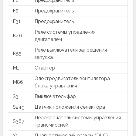
F1
Предохранитель
F5
Предохранитель
F31
Предохранитель
Реле системы управления
K46
двигателем
Реле выключателя запрещения
K55
запуска
M1
Стартер
Электродвигатель вентилятора
M86
блока управления
S3
Выключатель фар
S249
Датчик положения селектора
Переключатель системы управления
S367
трансмиссией
X1
Диагностический разъем (DLC)