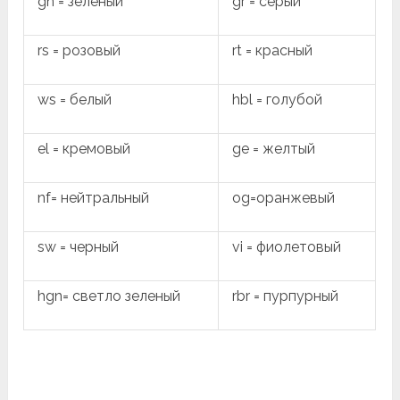
gn = зеленый
gr = серый
rs = розовый
rt = красный
ws = белый
hbl = голубой
el = кремовый
ge = желтый
nf= нейтральный
og=оранжевый
sw = черный
vi = фиолетовый
hgn= светло зеленый
rbr = пурпурный