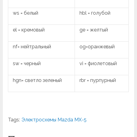
ws = белый
hbl = голубой
el = кремовый
ge = желтый
nf= нейтральный
og=оранжевый
sw = черный
vi = фиолетовый
hgn= светло зеленый
rbr = пурпурный
Tags:
Электросхемы Mazda MX-5