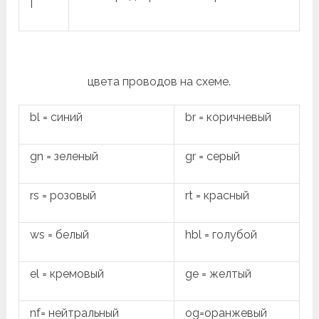
I
цвета проводов на схеме.
bl = синий
br = коричневый
gn = зеленый
gr = серый
rs = розовый
rt = красный
ws = белый
hbl = голубой
el = кремовый
ge = желтый
nf= нейтральный
og=оранжевый