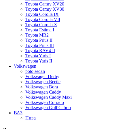
Toyota Camry XV20
Toyota Camry XV30
Toyota Corolla IX
Toyota Corolla VII
Toyota Corolla X
Toyota Estima I
Toyota MR2
Toyota Prius II
Toyota Prius III
Toyota RAV4 II
Toyota Yaris I
Toyota Yaris II
Volkswagen
polo sedan
Volksvagen Derby
Volkswagen Beetle
Volkswagen Bora
Volkswagen Caddy
Volkswagen Caddy Maxi
Volkswagen Corrado
Volkswagen Golf Cabrio
ВАЗ
Нива