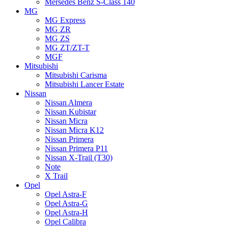
Mersedes Benz S-Class 140
MG
MG Express
MG ZR
MG ZS
MG ZT/ZT-T
MGF
Mitsubishi
Mitsubishi Carisma
Mitsubishi Lancer Estate
Nissan
Nissan Almera
Nissan Kubistar
Nissan Micra
Nissan Micra K12
Nissan Primera
Nissan Primera P11
Nissan X-Trail (T30)
Note
X Trail
Opel
Opel Astra-F
Opel Astra-G
Opel Astra-H
Opel Calibra