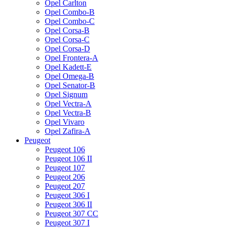
Opel Carlton
Opel Combo-B
Opel Combo-C
Opel Corsa-B
Opel Corsa-C
Opel Corsa-D
Opel Frontera-A
Opel Kadett-E
Opel Omega-B
Opel Senator-B
Opel Signum
Opel Vectra-A
Opel Vectra-B
Opel Vivaro
Opel Zafira-A
Peugeot
Peugeot 106
Peugeot 106 II
Peugeot 107
Peugeot 206
Peugeot 207
Peugeot 306 I
Peugeot 306 II
Peugeot 307 CC
Peugeot 307 I