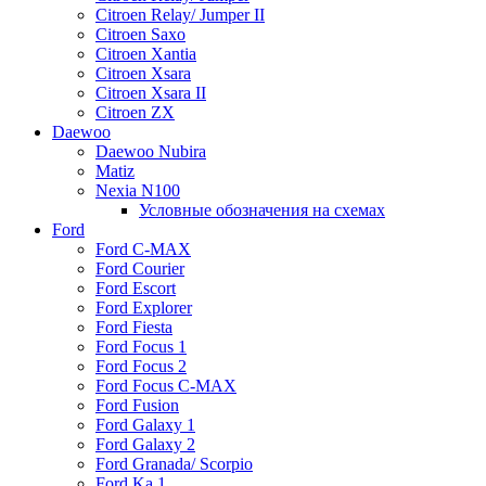
Citroen Relay/ Jumper II
Citroen Saxo
Citroen Xantia
Citroen Xsara
Citroen Xsara II
Citroen ZX
Daewoo
Daewoo Nubira
Matiz
Nexia N100
Условные обозначения на схемах
Ford
Ford C-MAX
Ford Courier
Ford Escort
Ford Explorer
Ford Fiesta
Ford Focus 1
Ford Focus 2
Ford Focus C-MAX
Ford Fusion
Ford Galaxy 1
Ford Galaxy 2
Ford Granada/ Scorpio
Ford Ka 1