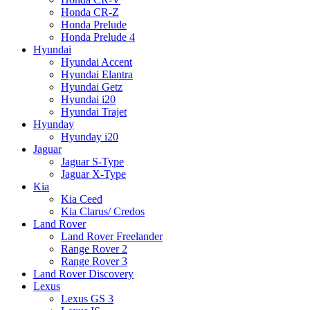
Honda CR-Z
Honda Prelude
Honda Prelude 4
Hyundai
Hyundai Accent
Hyundai Elantra
Hyundai Getz
Hyundai i20
Hyundai Trajet
Hyunday
Hyunday i20
Jaguar
Jaguar S-Type
Jaguar X-Type
Kia
Kia Ceed
Kia Clarus/ Credos
Land Rover
Land Rover Freelander
Range Rover 2
Range Rover 3
Land Rover Discovery
Lexus
Lexus GS 3