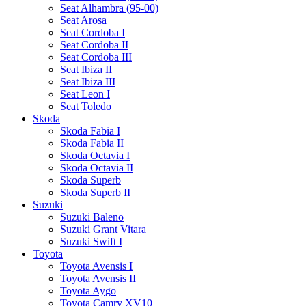
Seat Alhambra (95-00)
Seat Arosa
Seat Cordoba I
Seat Cordoba II
Seat Cordoba III
Seat Ibiza II
Seat Ibiza III
Seat Leon I
Seat Toledo
Skoda
Skoda Fabia I
Skoda Fabia II
Skoda Octavia I
Skoda Octavia II
Skoda Superb
Skoda Superb II
Suzuki
Suzuki Baleno
Suzuki Grant Vitara
Suzuki Swift I
Toyota
Toyota Avensis I
Toyota Avensis II
Toyota Aygo
Toyota Camry XV10