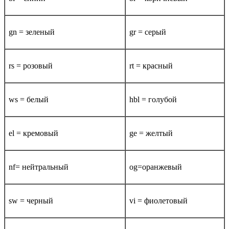
gn = зеленый
gr = серый
rs = розовый
rt = красный
ws = белый
hbl = голубой
el = кремовый
ge = желтый
nf= нейтральный
og=оранжевый
sw = черный
vi = фиолетовый