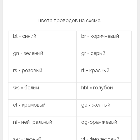
цвета проводов на схеме.
bl = синий
br = коричневый
gn = зеленый
gr = серый
rs = розовый
rt = красный
ws = белый
hbl = голубой
el = кремовый
ge = желтый
nf= нейтральный
og=оранжевый
sw = черный
vi = фиолетовый